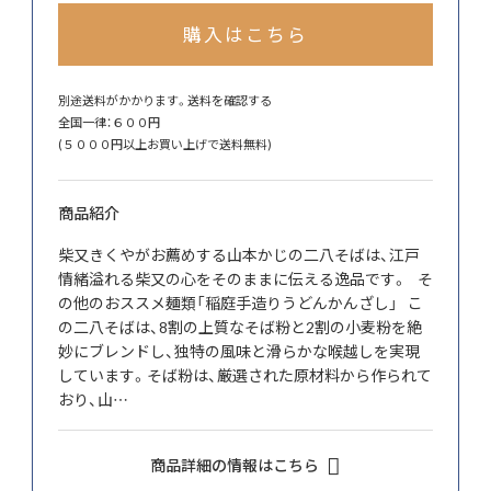
購入はこちら
別途送料がかかります。
送料を確認する
全国一律：６００円
(５０００円以上お買い上げで送料無料)
商品紹介
柴又きくやがお薦めする山本かじの二八そばは、江戸
情緒溢れる柴又の心をそのままに伝える逸品です。 そ
の他のおススメ麺類「稲庭手造りうどんかんざし」 こ
の二八そばは、8割の上質なそば粉と2割の小麦粉を絶
妙にブレンドし、独特の風味と滑らかな喉越しを実現
しています。そば粉は、厳選された原材料から作られて
おり、山…
商品詳細の情報はこちら