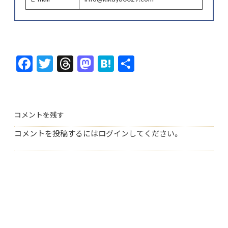
F
T
T
M
H
共
ac
w
hr
as
at
有
e
itt
ea
to
e
b
er
ds
d
n
コメントを残す
o
o
a
コメントを投稿するには
ログイン
してください。
o
n
k