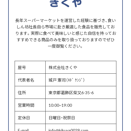
長年スーパーマーケットを運営した経験に基づき、食い
しん坊社長自ら市場に赴き厳選した食品を販売してお
ります。実際に食べて美味しいと感じた自信を持ってお
すすめできる商品のみを取り扱っておりますのでぜひ
一度御覧ください。
屋号
株式会社きくや
代表者名
城戸 憲司（ｷﾄﾞ ｹﾝｼﾞ）
住所
東京都葛飾区柴又6-35-6
営業時間
10:00~19:00
定休日
日曜日・祝祭日
E-mail
info@kikuya0029.com