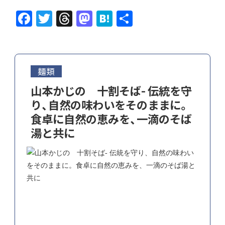
F
T
T
M
H
共
ac
w
hr
as
at
有
e
itt
ea
to
e
b
er
ds
d
n
麺類
o
o
a
山本かじの 十割そば- 伝統を守
o
n
り、自然の味わいをそのままに。
k
食卓に自然の恵みを、一滴のそば
湯と共に