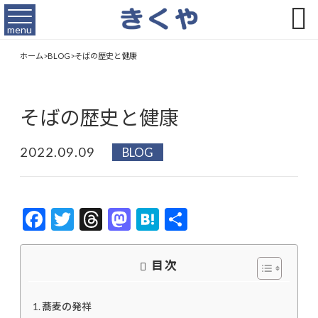

menu
ホーム
>
BLOG
>
そばの歴史と健康
そばの歴史と健康
2022.09.09
BLOG
F
T
T
M
H
共
ac
w
hr
as
at
有
e
itt
ea
to
e
目次
b
er
ds
d
n
o
o
a
蕎麦の発祥