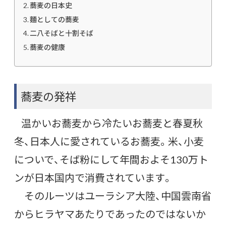
o
n
蕎麦の日本史
麵としての蕎麦
k
二八そばと十割そば
蕎麦の健康
蕎麦の発祥
温かいお蕎麦から冷たいお蕎麦と春夏秋
冬、日本人に愛されているお蕎麦。米、小麦
についで、そば粉にして年間およそ130万ト
ンが日本国内で消費されています。
そのルーツはユーラシア大陸、中国雲南省
からヒラヤマあたりであったのではないか