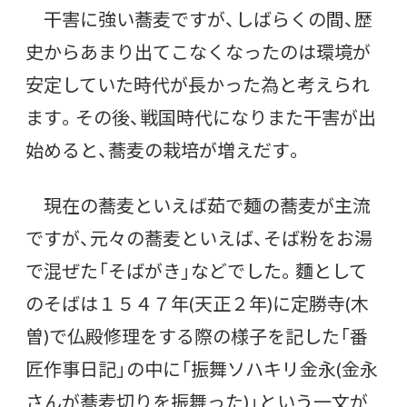
干害に強い蕎麦ですが、しばらくの間、歴
史からあまり出てこなくなったのは環境が
安定していた時代が長かった為と考えられ
ます。その後、戦国時代になりまた干害が出
始めると、蕎麦の栽培が増えだす。
現在の蕎麦といえば茹で麺の蕎麦が主流
ですが、元々の蕎麦といえば、そば粉をお湯
で混ぜた「そばがき」などでした。麵として
のそばは１５４７年(天正２年)に定勝寺(木
曽)で仏殿修理をする際の様子を記した「番
匠作事日記」の中に「振舞ソハキリ金永(金永
さんが蕎麦切りを振舞った)」という一文が