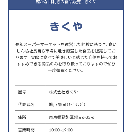
確かな目利きの食品販売 - きくや
o
o
a
o
n
k
長年スーパーマーケットを運営した経験に基づき、食い
しん坊社長自ら市場に赴き厳選した食品を販売してお
ります。実際に食べて美味しいと感じた自信を持ってお
すすめできる商品のみを取り扱っておりますのでぜひ
一度御覧ください。
屋号
株式会社きくや
代表者名
城戸 憲司（ｷﾄﾞ ｹﾝｼﾞ）
住所
東京都葛飾区柴又6-35-6
営業時間
10:00~19:00