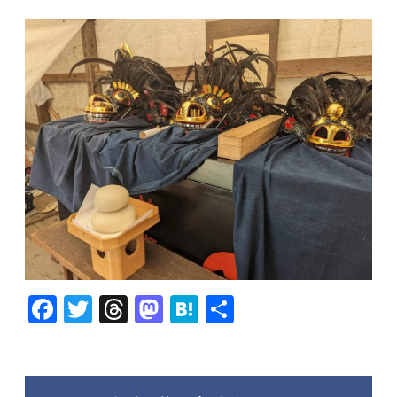
o
n
k
F
T
T
M
H
共
ac
w
hr
as
at
有
e
itt
ea
to
e
b
er
ds
d
n