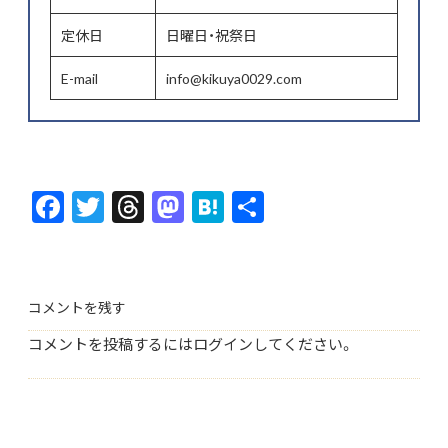
定休日
日曜日・祝祭日
E-mail
info@kikuya0029.com
F
T
T
M
H
共
ac
w
hr
as
at
有
e
itt
ea
to
e
b
er
ds
d
n
コメントを残す
o
o
a
コメントを投稿するには
ログイン
してください。
o
n
k