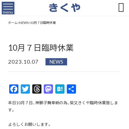

menu
ホーム
>
NEWS
>
10月７日臨時休業
10月７日臨時休業
2023.10.07
NEWS
F
T
T
M
H
共
ac
w
hr
as
at
有
本日10月７日、神獅子舞奉納の為、柴又きくや臨時休業致しま
e
itt
ea
to
e
す。
b
er
ds
d
n
o
o
a
よろしくお願いします。