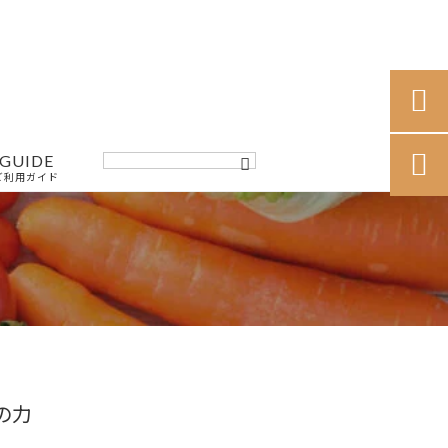

GUIDE

ご利用ガイド
の力