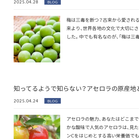
2025.04.28
BLOG
梅は三毒を断つ？古来から愛される
来より、世界各地の文化で大切にさ
した。中でも有名なのが、「梅は三毒を
知ってるようで知らない？アセロラの原産地
2025.04.24
BLOG
アセロラの魅力、あなたはどこまで
かな酸味で人気のアセロラは、見た
ンCをはじめとする高い栄養価でも注