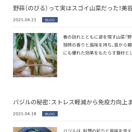
野蒜（のびる）って実はスゴイ山菜だった！美
2025.04.21
BLOG
春の訪れとともに姿を現す山菜「野蒜
独特の香りと風味を持ち、昔から親
にも優れた効果をもたらす食材として
バジルの秘密：ストレス軽減から免疫力向上
2025.04.18
BLOG
バジルは、料理の彩りと風味を添え