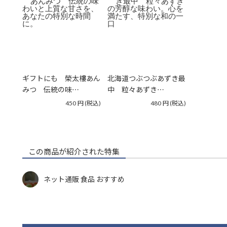
o
n
k
ギフトにも 榮太樓あん
北海道つぶつぶあずき最
みつ 伝統の味…
中 粒々あずき…
450
円
(税込)
480
円
(税込)
この商品が紹介された特集
ネット通販 食品 おすすめ