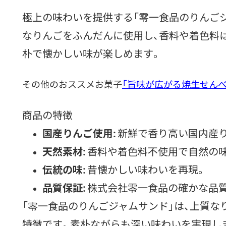
ac
w
hr
as
at
有
極上の味わいを提供する「零一食品のりんご
e
itt
ea
to
e
b
er
ds
d
n
なりんごをふんだんに使用し、香料や着色料
o
o
a
朴で懐かしい味が楽しめます。
o
n
k
その他のおススメお菓子
「旨味が広がる焼生せんべ
商品の特徴
国産りんご使用:
新鮮で香り高い国内産
天然素材:
香料や着色料不使用で自然の
伝統の味:
昔懐かしい味わいを再現。
品質保証:
株式会社零一食品の確かな品
「零一食品のりんごジャムサンド」は、上質な
特徴です。素朴ながらも深い味わいを実現し