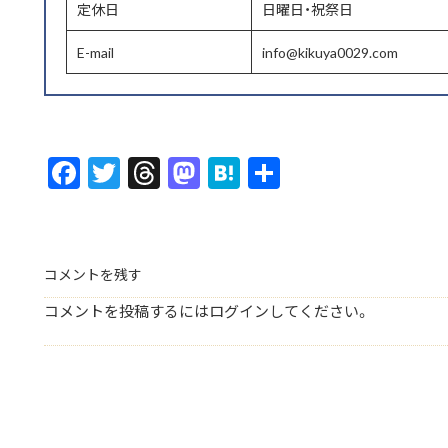
定休日
日曜日・祝祭日
E-mail
info@kikuya0029.com
F
T
T
M
H
共
ac
w
hr
as
at
有
e
itt
ea
to
e
b
er
ds
d
n
コメントを残す
o
o
a
コメントを投稿するには
ログイン
してください。
o
n
k