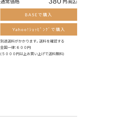
380
通常価格
円
(税込)
BASEで購入
Yahoo!ｼｮｯﾋﾟﾝｸﾞで購入
別途送料がかかります。
送料を確認する
全国一律：６００円
(５０００円以上お買い上げで送料無料)