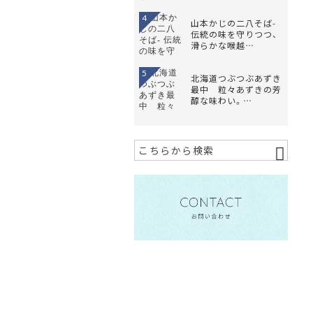
4
山本かじの二八そば-
伝統の味を守りつつ、
滑らかな喉越…
5
北海道つぶつぶあずき
最中 粒々あずきの芳
醇な味わい。…