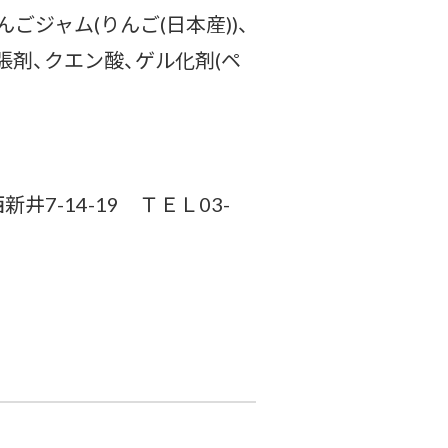
ごジャム(りんご(日本産))、
張剤、クエン酸、ゲル化剤(ペ
7-14-19 ＴＥＬ03-