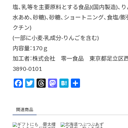
塩、乳等を主要原料とする食品)(国内製造)、りん
水あめ、砂糖)、砂糖、ショートニング、食塩/膨
クチン)
(一部に小麦·乳成分·りんごを含む)
内容量：170ｇ
加工者：株式会社 零一食品 東京都足立区西新井
3890-0101
F
T
T
M
H
共
ac
w
hr
as
at
有
e
itt
ea
to
e
b
er
ds
d
n
関連商品
o
o
a