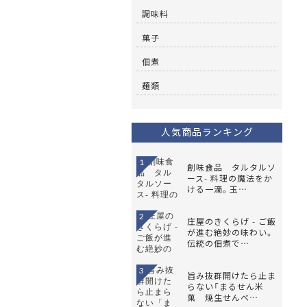
調味料
菓子
佃煮
麺類
人気商品ランキング
1
創味食品 タルタルソ
ース- 料理の魔法をか
ける一滴。玉…
2
庄屋のきくらげ - ご飯
が進む絶妙の味わい。
伝統の佃煮で…
3
旨み抜群開けたら止ま
らない「まるせん米
菓 焼生せんべ…