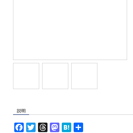
説明
F
T
T
M
H
共