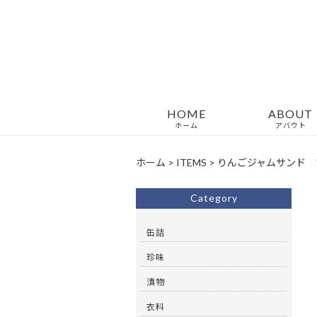
HOME
ABOUT
ホーム
アバウト
ホーム
>
ITEMS
>
りんごジャムサンド 
Category
缶詰
珍味
漬物
衣料